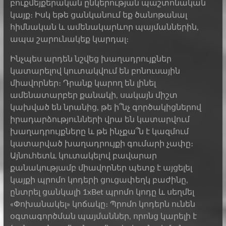
բուքմեյքերական ընկերության պաշտոնական
կայք։ Իսկ եթե ցանկանում եք ծանոթանալ
հիմնական և ամենակարևոր պայմաններին,
ապա շարունակեք կարդալ։
Ինչպես արդեն նշվեց խաղադրույքներ
կատարելով կուտակվում են բոնուսային
միավորներ։ Դրանք կարող են լինել
ամենատարբեր քանակի, սակայն միշտ
կախված են նրանից, թե ի՞նչ գործակիցներով
իրադարձությունների վրա են կատարվում
խաղադրույքները և թե ինչքա՞ն է կազմում
կատարված խաղադրույքի գումարի չափը։
Այնուհետև կուտակելով բավարար
քանակությամբ միավորներ պետք է այցելել
կայքի պրոմո կոդերի ցուցափեղկ բաժինը,
ընտրել ցանկալի 1xBet պրոմո կոդը և սեղմել
«Փոխանակել» կոճակը։ Պրոմո կոդերն ունեն
օգտագործման պայմաններ, որոնց կարելի է