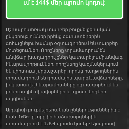
ւմ է 144$ մեր պրոմո կոդով:
Աշխարհահռչակ տարբեր բուքմեյքերական
ընկերություններ իրենց օգտատերերին
գոհացնելու համար օգտագործում են տարբեր
մոտեցումներ։ Որոշները տրամադրում են
անվճար խաղադրույքներ կատարելու միանվագ
հնարավորթյուններ, որոշները կազմակերպում
են վիրտուալ մրցաշարեր, որոնց հաղթողներին
տրամադրում են դրամային պարգևավճարները,
իսկ առավել հնարամիտները օգտագործում են
բոնուսային միավորների և պրոմո կոդերի
ակցիաներ։
Այդպիսի բուքմեյքերական ընկերություններից է
նաև 1xBet-ը, որը իր հաճախորդներին
տրամադրում է 1xBet պրոմո կոդեր։ Այսպիսով