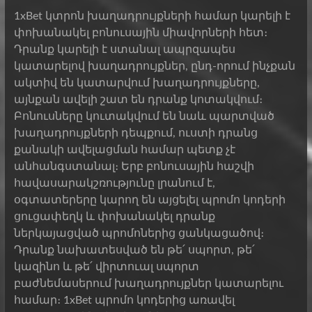
1xBet կտրոն խաղադրույքների համար կարելի է
փոխանակել բոնուսային միավորների հետ։
Դրանք կարելի է ստանալ ապրզապես
կատարելով խաղադրույքներ, ընդ-որում ինչքան
ակտիվ են կատարվում խաղադրույքները,
այնքան ավելի շատ են դրանք կոտակվում։
Բոնուսները կուտակվում են նաև պարտված
խաղադրույքների դեպքում, ուստի դրանց
քանակի ավելացման համար պետք չէ
անհանգստանալ։ Երբ բոնուսային հաշվի
հավասարակշռությունը լրանում է,
օգտատերերը կարող են այցելել պրոմո կոդերի
ցուցափեղկ և փոխանակել դրանք
ներկայացված պրոմոներից ցանկացածով։
Դրանք նախատեսված են թե՛ սպորտ, թե՛
կազինո և թե՛ վիրտուալ սպորտ
բաժնեմասերում խաղադրույքներ կատարելու
համար։ 1xBet պրոմո կոդերից առավել