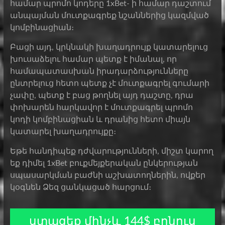
համար պրոմո կոդերը 1xBet- ի համար դաշտում
անպայման մուտքագրեք նշաններից կազմված
կոմբինացիան։
Բացի այդ, կրկնակի խաղադրույք կատարելուց
խուսաձելու համար պետք է իմանալ, որ
համապատասխան իրադարձությունները
ընտրելուց հետո պետք չէ մուտքագրել գումարի
չափը, պետք է բաց թողնել այդ դաշտը, դրա
փոխարեն հարկավոր է մուտքագրել պրոմո
կոդի կոմբինացիան և դրանից հետո միայն
կատարել խաղադրույքը։
Եթե հանդիպեք դժվարությունների, միշտ կարող
եք դիմել 1xBet բուքմեյքերական ընկերության
սպասարկման բաժնի աշխատողներին, ովքեր
կօգնեն Ձեզ ցանկացած հարցում։
ստացեք մինչև 144$ բոնուս