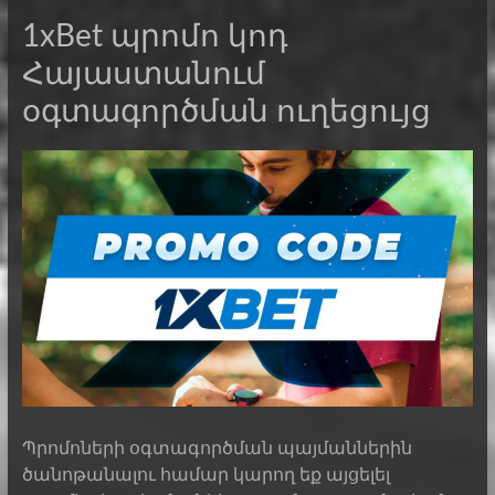
1xBet պրոմո կոդ
Հայաստանում
օգտագործման ուղեցույց
Պրոմոների օգտագործման պայմաններին
ծանոթանալու համար կարող եք այցելել