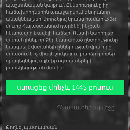
պաշտոնական կայքում։ Ընկերությունը իր
հաճախորդներին առաջարկում է նորանոր
անակնկալներ՝ փորձելով նրանց համար 1xBet
մուտք Հայաստանում դարձնել ինչքան
հնարավոր է ավելի հաճելի։ Ուստի կարող եք
վստահ լինել, որ Ձեր կատարած ընտրությունը
կանգնել է վստահելի ընկերության վրա, որը
մտածում է ոչ միայն շուկայում բարձր դիրքեր
զբաղեցնելու, այլև իր օգտատերերի
բարեկեցության մասին։
ստացեք մինչև 144$ բոնուս
Գնահատեք այս էջը
Թողնել պատասխան