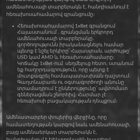
ամենահուսալի տարբերակն է, հանդիսանում է
հեռախոսահամարով գրանցումը։
Հեռախոսահամարով 1xBet գրանցում
Հայաստանում ․ գրանցման երկրորդ
ամենահուսալի տարբերակը․
գործողությունն իրականացնելու համար
պետք է նշել երկիրը՝ Հայաստան, արժույթը՝
USD կամ AMD և հեռախոսահամարը։
Կոճակը 1xBet-ում սեղմելուց հետո, ստանում
եք հաղորդագրություն, որը պետք է
մուտքագրել համապատասխան դաշտում։
Գաղտնաբառն ու օգտագործողի անունը
տրամադրում է ընկերությունը՝ ավտոմատ
գեներացման շնորհիվ։ Հարմար չէ
հեռախոսի բացակայության դեպքում։
Ամենատարբեր փուլերից վերջինը, որը
համատեղության կարգով նաև ամենահուսալի,
բայց ամենաերկար տարբերակն է,
հանդիսանում է էլեկտրոնային հասցեով