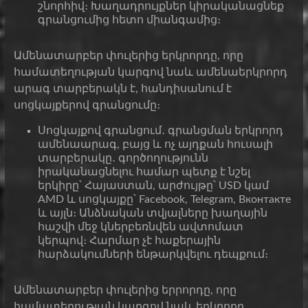
շնորհիվ։ Խաղադրույքներ կիրականացնեք
գրանցումից հետո միանգամից։
Ամենատարբեր փուլերից երկրորդը, որը
համատեղության կարգով նաև ամենաերկրորդ
արագ տարբերակն է, հանդիսանում է
սոցկայքերով գրանցումը։
Սոցկայքով գրանցում․ գրանցման երկրորդ
ամենաարագ, բայց և ոչ այդքան հուսալի
տարբերակը․ գործողությունն
իրականացնելու համար պետք է նշել
երկիրը՝ Հայաստան, արժույթը՝ USD կամ
AMD և սոցկայքը՝ Facebook, Telegram, Вконтакте
և այլն։ Անձնական տվյալները խաղային
հաշվի մեջ կներբեռնվեն ավտոմատ
կերպով։ Հարմար չէ հաքերային
հարձակումների ենթարկվելու դեպքում։
Ամենատարբեր փուլերից երրորդը, որը
համատեղության կարգով նաև երկրորդ