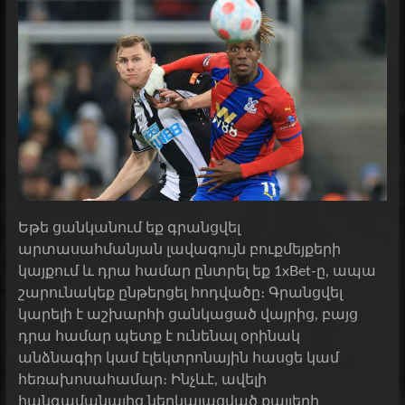
Եթե ցանկանում եք գրանցվել
արտասահմանյան լավագույն բուքմեյքերի
կայքում և դրա համար ընտրել եք 1xBet-ը, ապա
շարունակեք ընթերցել հոդվածը։ Գրանցվել
կարելի է աշխարհի ցանկացած վայրից, բայց
դրա համար պետք է ունենալ օրինակ
անձնագիր կամ էլեկտրոնային հասցե կամ
հեռախոսահամար։ Ինչևէ, ավելի
հանգամանալից ներկայացված քայլերի