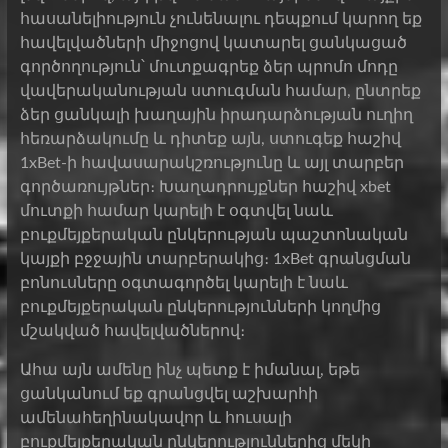
հասանելիություն չունենալու դեպքում կարող եք
հավելվածների միջոցով կատարել ցանկացած
գործողություն՝ մուտքագրեք ձեր պրոմո մոդը
վավերականության ստուգման համար, ընտրեք
ձեր ցանկալի խաղային իրադարձության ուղիղ
հեռարձակումը և դիտեք այն, ստուգեք հաշիվ
1xBet-ի հավասարակշռությունը և այլ տարբեր
գործառույթներ։ Խաղադրույքներ հաշիվ xbet
մուտքի համար կարելի է օգտվել նաև
բուքմեյքերական ընկերության պաշտոնական
կայքի բջջային տարբերակից։ 1xBet գրանցման
բոնուսները օգտագործել կարելի է նաև
բուքմեյքերական ընկերությունների կողմից
մշակված հավելվածներով։
Ահա այն ամենը ինչ պետք է իմանալ, եթե
ցանկանում եք գրանցվել աշխարհի
ամենահեղինակավոր և հուսալի
բուքմեյքերական ընկերություններից մեկի