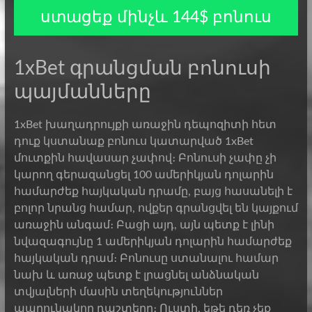
ստացեք մինչև 144$ բոնուս
1xBet գրանցման բոնուսի
պայմանները
1xBet խաղադրույքի առաջին դեպոզիտի հետ
դուք կստանաք բոնուս կատարված 1xBet
մուտքին հավասար չափով։ Բոնուսի չափը չի
կարող գերազանցել 100 ամերիկյան դոլարին
համարժեք հայկական դրամը, բայց հասանելի է
բոլոր նրանց համար, ովքեր գրանցվել են կայքում
առաջին անգամ։ Բացի այդ, այն պետք է լինի
նվազագույնը 1 ամերիկյան դոլարին համարժեք
հայկական դրամ։ Բոնուսը ստանալու համար
նախ և առաջ պետք է լրացնել անձնական
տվյալների մասին տեղեկություններ
պարունակող դաշտերը։ Ուստի, եթե դեռ չեք